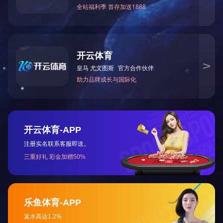
PRODUCT
PRODUCT
产品中心
直通车
凿井工程
开云手机登录入口
桩基工程
河南桩基工程
地基基础工程
河南地基基础工程
Copyright © 开云手机登录入口 版权所有 备案号：
豫
开云手机官方版登录入口
|
欧宝网页版页面登录
|
风云体育·（中国）官
方网站
|
华体会在线
|
完美体育（中国）官方网站
|
欧宝官方端网站
|
安
博官方网页版
|
半岛网页版
|
开云电子
|
在线客服