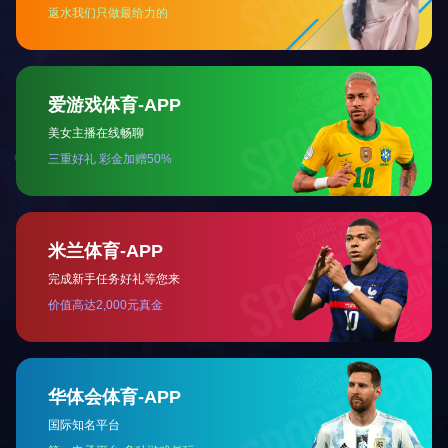
助..技术和专业团队的支持，该地区的桩基工程正朝着更高的水平迈进，
为当地经济和社会发展做出积极贡献。
作为桩基工程领域的从业者和关注者，我们将继续致力于提升服务质
量，推动行业创新，与时俱进，为客户和社会创造更大的价值和效益。期
待在未来的合作中，共同..更加美好的明天。
探索河南桩基工程在城市建设中的作用
河南桩基工程施工挑战与应对策略
13513797069
电话：
PRODUCT
PRODUCT
产品中心
直通车
凿井工程
开云手机登录入口