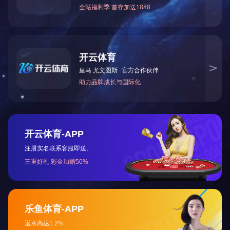
河南桩基工程
所属分类：其他 发布时间： 2025-07-02 作者：
分享到：
二维码分享
在工程建设领域，桩基工程扮演着至关重要的角色。河南作为一个充
满活力和发展潜力的地区，桩基工程在其建设过程中具有不可或缺的地
位。
桩基工程是一项技术含量高、专业性强的工程领域，旨在..建筑物稳
固、 地立于地基之上。它涉及到各类桩的设计、施工和检测等环节，需
要经验丰富、技艺..的工程师和施工人员来完成。
在河南，桩基工程的发展受益于当地丰富的工程资源和地理条件。工
程师们在应对地质条件多变的情况下，通过创新设计和科学施工，成功地
完成了许多复杂工程项目。他们坚持高质量、..率的原则，努力为客户提
供...的服务和解决方案。
此外，河南桩基工程行业注重与时俱进，积极引进..技术和设备，提
升工程品质和效率。通过不断学习和改进，桩基工程实践者不断..自身技
术水平，以适应市场需求的变化和挑战。
总的来说，河南桩基工程行业在不断发展壮大中展现出勃勃生机。借